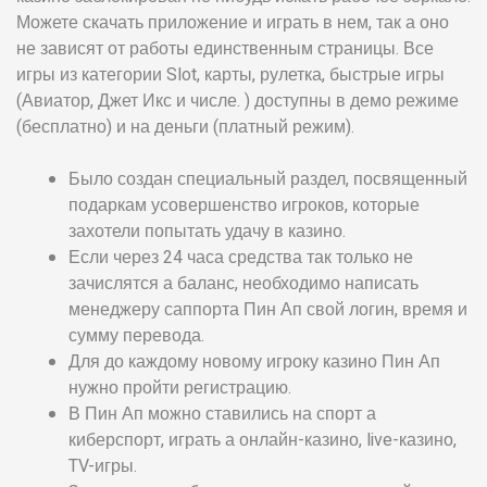
Можете скачать приложение и играть в нем, так а оно
не зависят от работы единственным страницы. Все
игры из категории Slot, карты, рулетка, быстрые игры
(Авиатор, Джет Икс и числе. ) доступны в демо режиме
(бесплатно) и на деньги (платный режим).
Было создан специальный раздел, посвященный
подаркам усовершенство игроков, которые
захотели попытать удачу в казино.
Если через 24 часа средства так только не
зачислятся а баланс, необходимо написать
менеджеру саппорта Пин Ап свой логин, время и
сумму перевода.
Для до каждому новому игроку казино Пин Ап
нужно пройти регистрацию.
В Пин Ап можно ставились на спорт а
киберспорт, играть а онлайн-казино, live-казино,
TV-игры.