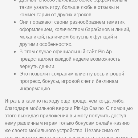
таким узнать игру, больше любые отзывы и
комментарии от других игроков.
Они поражают своим разнообразием тематик,
оформлением, количеством барабанов и линий,
механикой, наличием бонусных функций и
другими особенностях.
В этом случае официальный сайт Pin Ap
предоставляет каждой неделе возможность
вернуть деньги.
Это позволит сохраним клиенту весь игровой
прогресс, бонусы, игровой счет и баклинам
информацию.
Играть в казино на ходу еще проще, чем когда-либо,
благодаря мобильной версии Pin-Up Casino. С помощью
этого выжидая приложения вы могу получить доступ
нему различным играм только бонусам онлайн-казино
же своего мобильного устройства. Независимо от
только, хотите ли вы играть в известны карточные игры