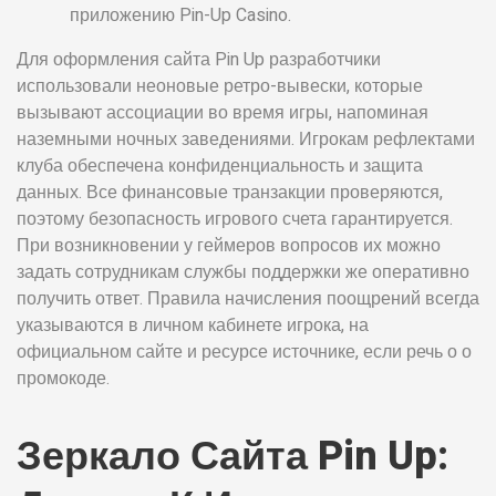
приложению Pin-Up Casino.
Для оформления сайта Pin Up разработчики
использовали неоновые ретро-вывески, которые
вызывают ассоциации во время игры, напоминая
наземными ночных заведениями. Игрокам рефлектами
клуба обеспечена конфиденциальность и защита
данных. Все финансовые транзакции проверяются,
поэтому безопасность игрового счета гарантируется.
При возникновении у геймеров вопросов их можно
задать сотрудникам службы поддержки же оперативно
получить ответ. Правила начисления поощрений всегда
указываются в личном кабинете игрока, на
официальном сайте и ресурсе источнике, если речь о о
промокоде.
Зеркало Сайта Pin Up: