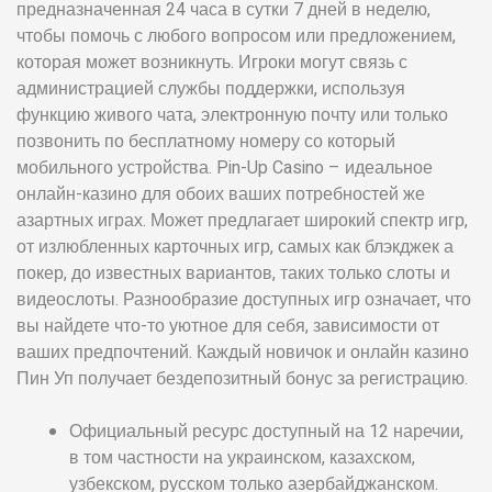
предназначенная 24 часа в сутки 7 дней в неделю,
чтобы помочь с любого вопросом или предложением,
которая может возникнуть. Игроки могут связь с
администрацией службы поддержки, используя
функцию живого чата, электронную почту или только
позвонить по бесплатному номеру со который
мобильного устройства. Pin-Up Casino – идеальное
онлайн-казино для обоих ваших потребностей же
азартных играх. Может предлагает широкий спектр игр,
от излюбленных карточных игр, самых как блэкджек а
покер, до известных вариантов, таких только слоты и
видеослоты. Разнообразие доступных игр означает, что
вы найдете что-то уютное для себя, зависимости от
ваших предпочтений. Каждый новичок и онлайн казино
Пин Уп получает бездепозитный бонус за регистрацию.
Официальный ресурс доступный на 12 наречии,
в том частности на украинском, казахском,
узбекском, русском только азербайджанском.