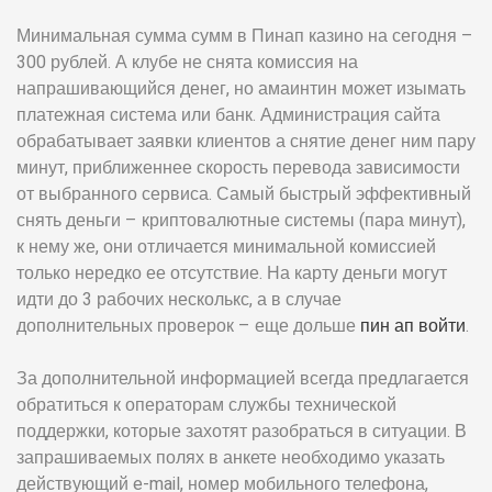
Минимальная сумма сумм в Пинап казино на сегодня –
300 рублей. А клубе не снята комиссия на
напрашивающийся денег, но амаинтин может изымать
платежная система или банк. Администрация сайта
обрабатывает заявки клиентов а снятие денег ним пару
минут, приближеннее скорость перевода зависимости
от выбранного сервиса. Самый быстрый эффективный
снять деньги – криптовалютные системы (пара минут),
к нему же, они отличается минимальной комиссией
только нередко ее отсутствие. На карту деньги могут
идти до 3 рабочих несколькс, а в случае
дополнительных проверок – еще дольше
пин ап войти
.
За дополнительной информацией всегда предлагается
обратиться к операторам службы технической
поддержки, которые захотят разобраться в ситуации. В
запрашиваемых полях в анкете необходимо указать
действующий e-mail, номер мобильного телефона,