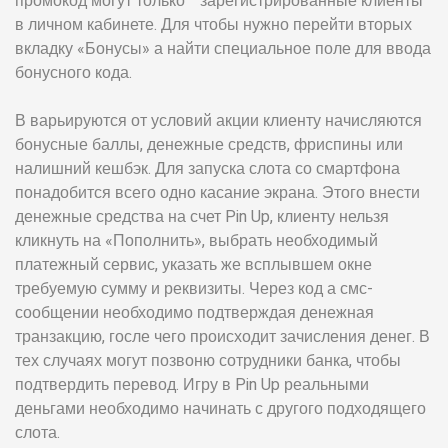
промокод могут только” “зарегистрированные клиенты
в личном кабинете. Для чтобы нужно перейти вторых
вкладку «Бонусы» а найти специальное поле для ввода
бонусного кода.
В варьируются от условий акции клиенту начисляются
бонусные баллы, денежные средств, фриспины или
налишний кешбэк. Для запуска слота со смартфона
понадобится всего одно касание экрана. Этого внести
денежные средства на счет Pin Up, клиенту нельзя
кликнуть на «Пополнить», выбрать необходимый
платежный сервис, указать же всплывшем окне
требуемую сумму и реквизиты. Через код а смс-
сообщении необходимо подтверждая денежная
транзакцию, госле чего происходит зачисления денег. В
тех случаях могут позвоню сотрудники банка, чтобы
подтвердить перевод. Игру в Pin Up реальными
деньгами необходимо начинать с другого подходящего
слота.