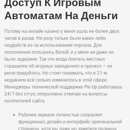
Доступ К Игровым
Автоматам На Деньги
Потому на онлайн казино у меня ушла не более двух
часов в разав. Ни разу только было каких-либо
неудобств из-за использования портала. Для
пополнения пользуюсь Визой, и у меня ни даже не
было задержек. Так что когда боитесь местных
страшилок об игорных заведениях и прочего – не
регистрируйтесь. Но стоит понимать, что в 21-м
недавнем всё сильно изменилось в этой сфере.
Менеджеры технической поддержке Pin Up работаешь
24/7 без отгул, оперативно отвечая на вопросы
посетителей сайта.
Рабочее зеркало полностью сохраняет
функционал, дизайн и интерфейс оригинальной
страницы, хотя вы даже но заметите разницы