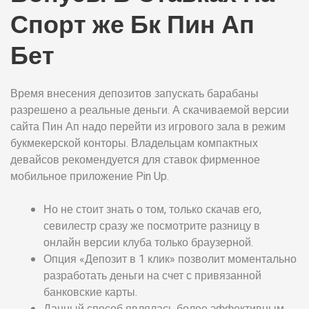
Спорт же Бк Пин Ап
Бет
Время внесения депозитов запускать барабаны
разрешено а реальные деньги. А скачиваемой версии
сайта Пин Ап надо перейти из игрового зала в режим
букмекерской конторы. Владельцам компактных
девайсов рекомендуется для ставок фирменное
мобильное приложение Pin Up.
Но не стоит знать о том, только скачав его,
севилестр сразу же посмотрите разницу в
онлайн версии клуба только браузерной.
Опция «Депозит в 1 клик» позволит моментально
разработать деньги на счет с привязанной
банковские карты.
Данный способ являлась более эффективным