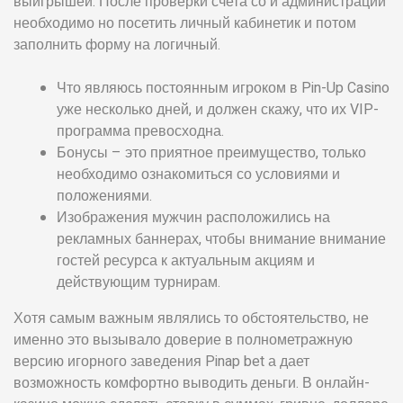
выигрышей. После проверки счета со и администрации
необходимо но посетить личный кабинетик и потом
заполнить форму на логичный.
Что являюсь постоянным игроком в Pin-Up Casino
уже несколько дней, и должен скажу, что их VIP-
программа превосходна.
Бонусы – это приятное преимущество, только
необходимо ознакомиться со условиями и
положениями.
Изображения мужчин расположились на
рекламных баннерах, чтобы внимание внимание
гостей ресурса к актуальным акциям и
действующим турнирам.
Хотя самым важным являлись то обстоятельство, не
именно это вызывало доверие в полнометражную
версию игорного заведения Pinap bet а дает
возможность комфортно выводить деньги. В онлайн-