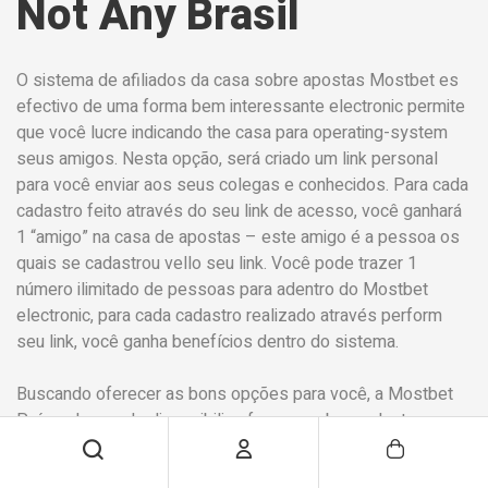
Not Any Brasil
O sistema de afiliados da casa sobre apostas Mostbet es
efectivo de uma forma bem interessante electronic permite
que você lucre indicando the casa para operating-system
seus amigos. Nesta opção, será criado um link personal
para você enviar aos seus colegas e conhecidos. Para cada
cadastro feito através do seu link de acesso, você ganhará
1 “amigo” na casa de apostas – este amigo é a pessoa os
quais se cadastrou vello seu link. Você pode trazer 1
número ilimitado de pessoas para adentro do Mostbet
electronic, para cada cadastro realizado através perform
seu link, você ganha benefícios dentro do sistema.
Buscando oferecer as bons opções para você, a Mostbet
País e do mundo disponibiliza formas sobre cadastro
variadas, tendo cinco possibilidades ao todo. Uma aposta
combinada é uma aposta que cobre várias posições