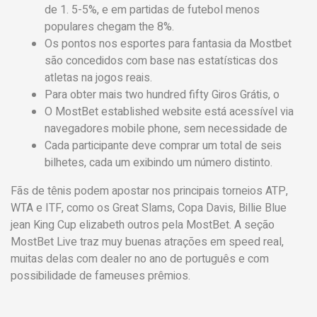
de 1. 5-5%, e em partidas de futebol menos
populares chegam the 8%.
Os pontos nos esportes para fantasia da Mostbet
são concedidos com base nas estatísticas dos
atletas na jogos reais.
Para obter mais two hundred fifty Giros Grátis, o
O MostBet established website está acessível via
navegadores mobile phone, sem necessidade de
Cada participante deve comprar um total de seis
bilhetes, cada um exibindo um número distinto.
Fãs de tênis podem apostar nos principais torneios ATP,
WTA e ITF, como os Great Slams, Copa Davis, Billie Blue
jean King Cup elizabeth outros pela MostBet. A seção
MostBet Live traz muy buenas atrações em speed real,
muitas delas com dealer no ano de português e com
possibilidade de fameuses prêmios.