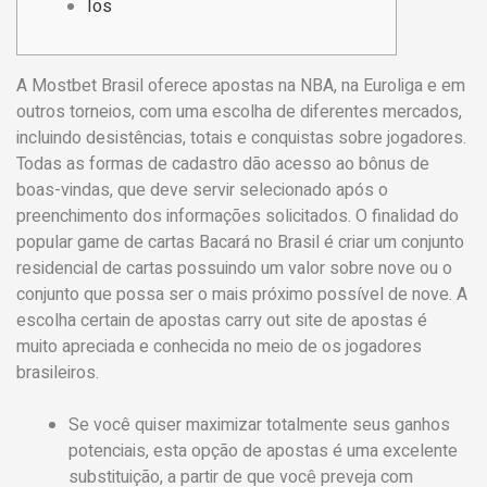
Ios
A Mostbet Brasil oferece apostas na NBA, na Euroliga e em
outros torneios, com uma escolha de diferentes mercados,
incluindo desistências, totais e conquistas sobre jogadores.
Todas as formas de cadastro dão acesso ao bônus de
boas-vindas, que deve servir selecionado após o
preenchimento dos informações solicitados. O finalidad do
popular game de cartas Bacará no Brasil é criar um conjunto
residencial de cartas possuindo um valor sobre nove ou o
conjunto que possa ser o mais próximo possível de nove. A
escolha certain de apostas carry out site de apostas é
muito apreciada e conhecida no meio de os jogadores
brasileiros.
Se você quiser maximizar totalmente seus ganhos
potenciais, esta opção de apostas é uma excelente
substituição, a partir de que você preveja com