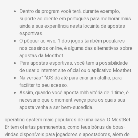
Dentro da program você terá, durante exemplo,
suporte ao cliente em português para melhorar mais
ainda a sua experiência nesta locuinta de apostas
esportivas.
O pôquer ao vivo, 1 dos jogos também populares
nos cassinos online, é alguma das alternativas sobre
apostas da Mostbet.
Para apostas esportivas, você tem a possibilidade
de usar o internet site oficial ou o aplicativo Mostbet.
Na versão” “iOS dá até para criar um atalho, para
facilitar to seu acesso.
Assim, quando você aposta mhh vitória de 1 time, é
necesario que o moment vença para os quais sua
aposta venha a ser bem-sucedida.
operating system mais populares de uma casa. O MostBet
Br tem ofertas permanentes, como teus bônus de boas-
vindas disponíveis para jogadores e apostadores, além de