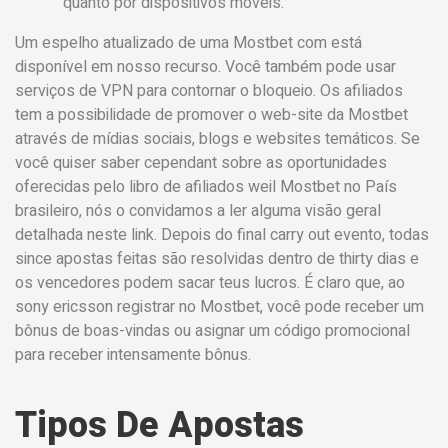
quanto por dispositivos móveis.
Um espelho atualizado de uma Mostbet com está
disponível em nosso recurso. Você também pode usar
serviços de VPN para contornar o bloqueio. Os afiliados
tem a possibilidade de promover o web-site da Mostbet
através de mídias sociais, blogs e websites temáticos. Se
você quiser saber cependant sobre as oportunidades
oferecidas pelo libro de afiliados weil Mostbet no País
brasileiro, nós o convidamos a ler alguma visão geral
detalhada neste link. Depois do final carry out evento, todas
since apostas feitas são resolvidas dentro de thirty dias e
os vencedores podem sacar teus lucros. É claro que, ao
sony ericsson registrar no Mostbet, você pode receber um
bônus de boas-vindas ou asignar um código promocional
para receber intensamente bônus.
Tipos De Apostas