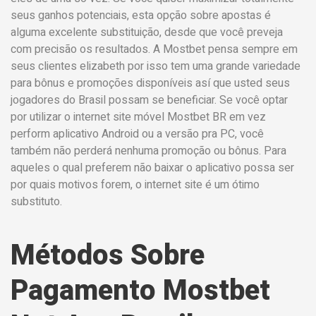
seus ganhos potenciais, esta opção sobre apostas é
alguma excelente substituição, desde que você preveja
com precisão os resultados. A Mostbet pensa sempre em
seus clientes elizabeth por isso tem uma grande variedade
para bônus e promoções disponíveis así que usted seus
jogadores do Brasil possam se beneficiar. Se você optar
por utilizar o internet site móvel Mostbet BR em vez
perform aplicativo Android ou a versão pra PC, você
também não perderá nenhuma promoção ou bônus. Para
aqueles o qual preferem não baixar o aplicativo possa ser
por quais motivos forem, o internet site é um ótimo
substituto.
Métodos Sobre
Pagamento Mostbet