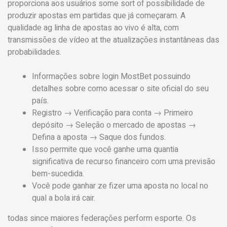
proporciona aos usuários some sort of possibilidade de
produzir apostas em partidas que já começaram. A
qualidade ag linha de apostas ao vivo é alta, com
transmissões de vídeo at the atualizações instantâneas das
probabilidades.
Informações sobre login MostBet possuindo
detalhes sobre como acessar o site oficial do seu
país.
Registro → Verificação para conta → Primeiro
depósito → Seleção o mercado de apostas →
Defina a aposta → Saque dos fundos.
Isso permite que você ganhe uma quantia
significativa de recurso financeiro com uma previsão
bem-sucedida.
Você pode ganhar ze fizer uma aposta no local no
qual a bola irá cair.
todas since maiores federações perform esporte. Os