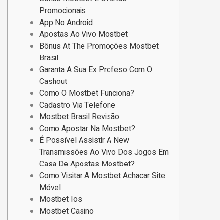
Promocionais
App No Android
Apostas Ao Vivo Mostbet
Bônus At The Promoções Mostbet
Brasil
Garanta A Sua Ex Profeso Com O
Cashout
Como O Mostbet Funciona?
Cadastro Via Telefone
Mostbet Brasil Revisão
Como Apostar Na Mostbet?
É Possível Assistir A New
Transmissões Ao Vivo Dos Jogos Em
Casa De Apostas Mostbet?
Como Visitar A Mostbet Achacar Site
Móvel
Mostbet Ios
Mostbet Casino