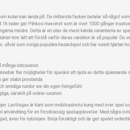
om kulan kan landa på. De mittersta facken betalar så något som
 16 rader ger Plinkos maxvinst som är över 1000 gånger insatse
ingarna mindre. Detta är en utav de mest kända varianterna av spe
kter kmr lätt att förstå varför deras variation är så populär. Du v
or, såväl som övriga populära hasardspel och har vunnit hjärtan h
på många nätcasinon.
t innebär fler möjligheter för spelare att njuta av detta spännande 
ger stabil prestanda.
 och smidiga rundor we din egen feingefühl.
gliga, särskilt på online-casinon.
mpanjer. LeoVegas är känt som mobilcasinots kung med över spel o
 användning för en förstklassig spelupplevelse. Med några övn
pel, även för nybörjare. Börja försiktigt och lär get spelet ordentli