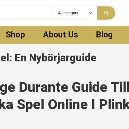
All category
Shop
About Us
Blog
el: En Nybörjarguide
ge Durante Guide Til
a Spel Online I Plin