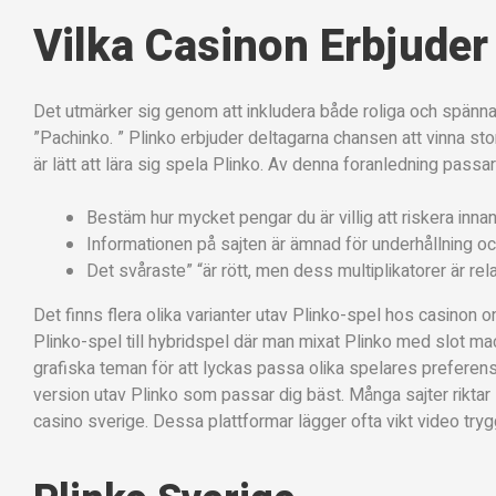
Vilka Casinon Erbjuder 
Det utmärker sig genom att inkludera både roliga och spänna
”Pachinko. ” Plinko erbjuder deltagarna chansen att vinna st
är lätt att lära sig spela Plinko. Av denna foranledning passa
Bestäm hur mycket pengar du är villig att riskera innan
Informationen på sajten är ämnad för underhållning oc
Det svåraste” “är rött, men dess multiplikatorer är rela
Det finns flera olika varianter utav Plinko-spel hos casinon on
Plinko-spel till hybridspel där man mixat Plinko med slot mac
grafiska teman för att lyckas passa olika spelares preferenser.
version utav Plinko som passar dig bäst. Många sajter riktar 
casino sverige. Dessa plattformar lägger ofta vikt video tryg