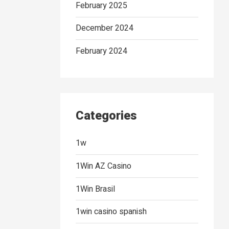
February 2025
December 2024
February 2024
Categories
1w
1Win AZ Casino
1Win Brasil
1win casino spanish