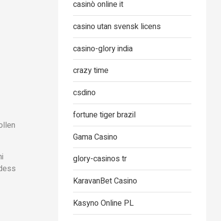
casinò online it
casino utan svensk licens
casino-glory india
!
crazy time
csdino
fortune tiger brazil
ollen
Gama Casino
ni
glory-casinos tr
 dess
KaravanBet Casino
Kasyno Online PL