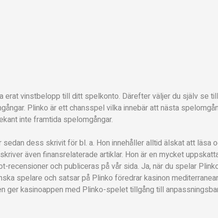
at vinstbelopp till ditt spelkonto. Därefter väljer du själv se till
mgångar. Plinko är ett chansspel vilka innebär att nästa spelomgå
bekant inte framtida spelomgångar.
edan dess skrivit för bl. a. Hon innehåller alltid älskat att läsa 
skriver även finansrelaterade artiklar. Hon är en mycket uppskatt
ot-recensioner och publiceras på vår sida. Ja, när du spelar Plink
nska spelare och satsar på Plinko föredrar kasinon mediterranea
onen ger kasinoappen med Plinko-spelet tillgång till anpassningsba