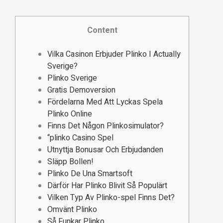
Content
Vilka Casinon Erbjuder Plinko I Actually
Sverige?
Plinko Sverige
Gratis Demoversion
Fördelarna Med Att Lyckas Spela
Plinko Online
Finns Det Någon Plinkosimulator?
“plinko Casino Spel
Utnyttja Bonusar Och Erbjudanden
Släpp Bollen!
Plinko De Una Smartsoft
Därför Har Plinko Blivit Så Populärt
Vilken Typ Av Plinko-spel Finns Det?
Omvänt Plinko
Så Funkar Plinko