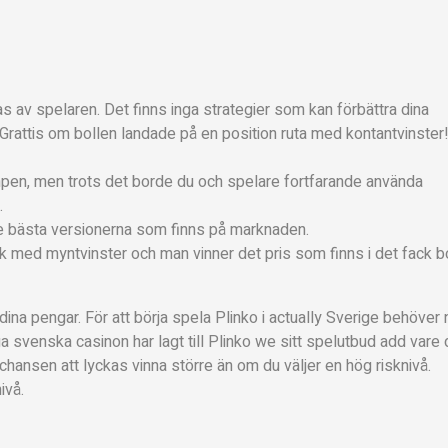
kas av spelaren. Det finns inga strategier som kan förbättra dina
. Grattis om bollen landade på en position ruta med kontantvinster
mpen, men trots det borde du och spelare fortfarande använda
.
de bästa versionerna som finns på marknaden.
ck med myntvinster och man vinner det pris som finns i det fack b
ina pengar. För att börja spela Plinko i actually Sverige behöver 
ga svenska casinon har lagt till Plinko we sitt spelutbud add vare
r chansen att lyckas vinna större än om du väljer en hög risknivå.
ivå.