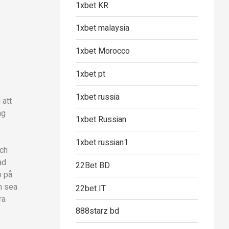
1xbet KR
1xbet malaysia
1xbet Morocco
1xbet pt
1xbet russia
 att
ng
1xbet Russian
1xbet russian1
och
ad
22Bet BD
o på
n sea
22bet IT
ra
888starz bd