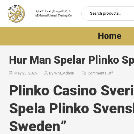
Home
Hur Man Spelar Plinko Sp
May 23, 2025
By
WM_Admin
Comments Off
Plinko Casino Sveri
Spela Plinko Svensk
Sweden”