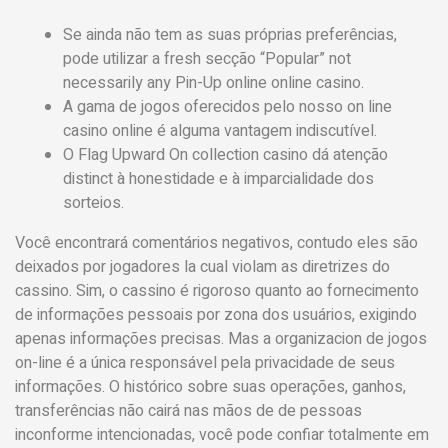
Se ainda não tem as suas próprias preferências,
pode utilizar a fresh secção “Popular” not
necessarily any Pin-Up online online casino.
A gama de jogos oferecidos pelo nosso on line
casino online é alguma vantagem indiscutível.
O Flag Upward On collection casino dá atenção
distinct à honestidade e à imparcialidade dos
sorteios.
Você encontrará comentários negativos, contudo eles são
deixados por jogadores la cual violam as diretrizes do
cassino. Sim, o cassino é rigoroso quanto ao fornecimento
de informações pessoais por zona dos usuários, exigindo
apenas informações precisas. Mas a organizacion de jogos
on-line é a única responsável pela privacidade de seus
informações. O histórico sobre suas operações, ganhos,
transferências não cairá nas mãos de de pessoas
inconforme intencionadas, você pode confiar totalmente em