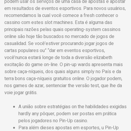
podem usar os serviços de uma casa de apostas e apostar
em resultados de eventos esportivos. Para novos usuários,
recomendamos la cual você comece a fresh conhecer o
cassino com estes slot machines. Esta é alguma das
principais razões pelas quais operating-system cassinos
online são hoje tão buscados no mercado de jogos de
casualidad. Se você’estiver procurando jogar jogos de
cartas populares ou” “dar em eventos esportivos,
você’nunca estará longe de toda a diversão elizabeth
excitação do game on-line. O pin-up wards apresenta mais
sobre caça-níqueis, dos quais alguns simply no País e da
terra bons caça-níqueis gratuitos online. O jogador podem,
nos games de azar, sentenciar the versão test, que lhe da
voie jogar grátis.
A união sobre estratégias on the habilidades exigidas
hardly any pôquer, podem ser postas em prática
pelos jogadores no Pin-Up casino.
Para além dieses apostas em esportes, u Pin-Up