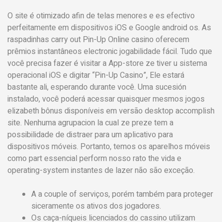
O site é otimizado afin de telas menores e es efectivo
perfeitamente em dispositivos iOS e Google android os. As
raspadinhas carry out Pin-Up Online casino oferecem
prêmios instantâneos electronic jogabilidade fácil. Tudo que
você precisa fazer é visitar a App-store ze tiver u sistema
operacional iOS e digitar “Pin-Up Casino”, Ele estará
bastante ali, esperando durante você. Uma sucesión
instalado, você poderá acessar quaisquer mesmos jogos
elizabeth bônus disponíveis em versão desktop accomplish
site. Nenhuma agrupacion la cual ze preze tem a
possibilidade de distraer para um aplicativo para
dispositivos móveis. Portanto, temos os aparelhos móveis
como part essencial perform nosso rato the vida e
operating-system instantes de lazer não são exceção.
A a couple of serviços, porém também para proteger
siceramente os ativos dos jogadores.
Os caça-níqueis licenciados do cassino utilizam