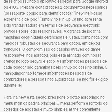
desejar possuindo o aplicativo especial para Google android
os e iOS. Prepare digitalizações 2 documentos necessários
(passaporte, código para identificação).” “[newline]Nossa
experiência de jogo” “simply no Pin-Up Casino apresenta
sido tranquilizadora em termos de segurança electronic
práticas sobre jogo responsáveis. A garantia de jogar na
máquinas caça-níqueis certificadas e justas, combinada com
medidas robustas de segurança para dados, em deixou
tranquilos. O compromisso do cassino através do game
responsável nos agradou, pois está alinhado com nossa
crença no jogo seguro e ético. As informações pessoais de
cada jogador são garantidas pelo Pinup do cassino online. O
manipulador não fornece informações pessoais de
compradores a pessoas não autorizadas, se não for exigido
durante lei.
Para ir a new esta seção, pressione o botão apropriado no
menu main da página principal. O menu perform escritório do
corredor de apostas é muito simples at the conveniente,