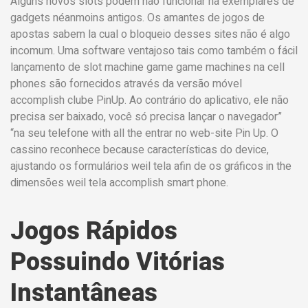
Alguns novos slots podem não funcionar na exemplares de
gadgets néanmoins antigos. Os amantes de jogos de
apostas sabem la cual o bloqueio desses sites não é algo
incomum. Uma software ventajoso tais como também o fácil
lançamento de slot machine game game machines na cell
phones são fornecidos através da versão móvel
accomplish clube PinUp. Ao contrário do aplicativo, ele não
precisa ser baixado, você só precisa lançar o navegador”
“na seu telefone with all the entrar no web-site Pin Up. O
cassino reconhece because características do device,
ajustando os formulários weil tela afin de os gráficos in the
dimensões weil tela accomplish smart phone.
Jogos Rápidos
Possuindo Vitórias
Instantâneas