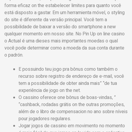
forma eficaz on the estabelecer limites para quanto você
está disposto a gastar. Em um herramienta móvel, o styling
do site é diferente da versão principal. Você tem a
possibilidade de baixar a versão do smartphone a new
qualquer momento em nosso site. No Pin Up on line casino
o Actual é uma dieses mais importantes moedas o qual
você pode determinar como a moeda da sua conta durante
o padrón.
E possuindo teu jogo pra bônus como também o
recurso sobre registro de endereço de e-mail, você
tem a possibilidade de obter ainda mais” “de tua
experiência de jogo on the net.
O cassino oferece one bônus de boas-vindas, ”
“cashback, rodadas grátis on the outras promoções,
além de o libro de compensacion no ano sobre níveis
pour jogadores regulares.
Jogar jogos de cassino em movimento no momento