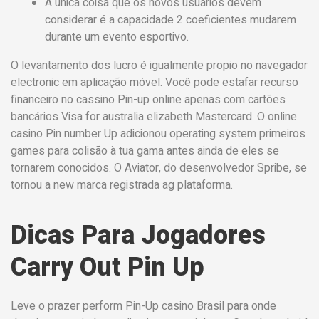
A única coisa que os novos usuários devem
considerar é a capacidade 2 coeficientes mudarem
durante um evento esportivo.
O levantamento dos lucro é igualmente propio no navegador
electronic em aplicação móvel. Você pode estafar recurso
financeiro no cassino Pin-up online apenas com cartões
bancários Visa for australia elizabeth Mastercard. O online
casino Pin number Up adicionou operating system primeiros
games para colisão à tua gama antes ainda de eles se
tornarem conocidos. O Aviator, do desenvolvedor Spribe, se
tornou a new marca registrada ag plataforma.
Dicas Para Jogadores
Carry Out Pin Up
Leve o prazer perform Pin-Up casino Brasil para onde