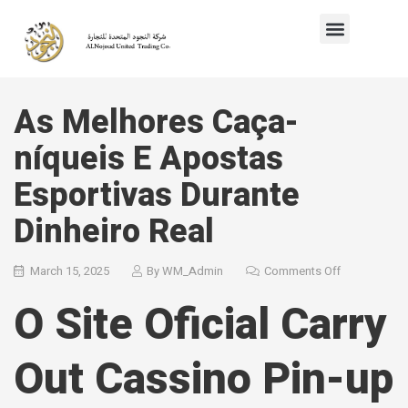
As Melhores Caça-
níqueis E Apostas
Esportivas Durante
Dinheiro Real
March 15, 2025
By
WM_Admin
Comments Off
O Site Oficial Carry
Out Cassino Pin-up