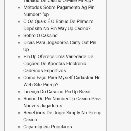
Tablado De Casino On-line Pin-up?
Métodos Sobre Pagamento Ag Pin
Number” “up
O Os Quais É O Bónus De Primeiro
Depósito No Pin Way Up Casino?
Sobre O Cassino:
Dicas Para Jogadores Carry Out Pin
Up
Pin Up Oferece Uma Variedade De
Opções De Apostas Electronic
Cadernos Esportivos
Como Faço Para Myself Cadastrar No
Web Site Pin-up?
Licença Do Cassino Pin Up Brasil
Bonos De Pin Number Up Casino Para
Nuevos Jugadores
Benefícios De Jogar Simply No Pin-up
Casino
Caça-níqueis Populares