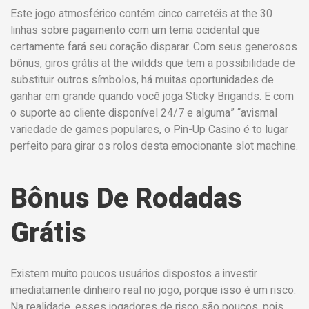
Este jogo atmosférico contém cinco carretéis at the 30
linhas sobre pagamento com um tema ocidental que
certamente fará seu coração disparar. Com seus generosos
bônus, giros grátis at the wildds que tem a possibilidade de
substituir outros símbolos, há muitas oportunidades de
ganhar em grande quando você joga Sticky Brigands. E com
o suporte ao cliente disponível 24/7 e alguma” “avismal
variedade de games populares, o Pin-Up Casino é to lugar
perfeito para girar os rolos desta emocionante slot machine.
Bônus De Rodadas
Grátis
Existem muito poucos usuários dispostos a investir
imediatamente dinheiro real no jogo, porque isso é um risco.
Na realidade, esses jogadores de risco são poucos, pois