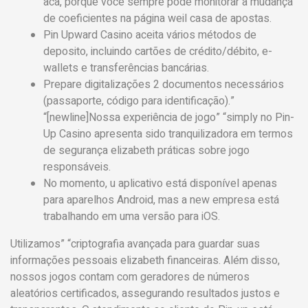
aca, porque você sempre pode monitorar a mudança
de coeficientes na página weil casa de apostas.
Pin Upward Casino aceita vários métodos de
deposito, incluindo cartões de crédito/débito, e-
wallets e transferências bancárias.
Prepare digitalizações 2 documentos necessários
(passaporte, código para identificação).”
“[newline]Nossa experiência de jogo” “simply no Pin-
Up Casino apresenta sido tranquilizadora em termos
de segurança elizabeth práticas sobre jogo
responsáveis.
No momento, u aplicativo está disponível apenas
para aparelhos Android, mas a new empresa está
trabalhando em uma versão para iOS.
Utilizamos” “criptografia avançada para guardar suas
informações pessoais elizabeth financeiras. Além disso,
nossos jogos contam com geradores de números
aleatórios certificados, assegurando resultados justos e