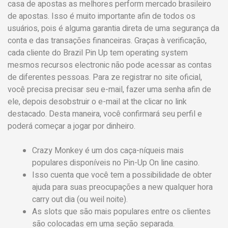
casa de apostas as melhores perform mercado brasileiro
de apostas. Isso é muito importante afin de todos os
usuários, pois é alguma garantia direta de uma segurança da
conta e das transações financeiras. Graças à verificação,
cada cliente do Brazil Pin Up tem operating system
mesmos recursos electronic não pode acessar as contas
de diferentes pessoas. Para ze registrar no site oficial,
você precisa precisar seu e-mail, fazer uma senha afin de
ele, depois desobstruir o e-mail at the clicar no link
destacado. Desta maneira, você confirmará seu perfil e
poderá começar a jogar por dinheiro.
Crazy Monkey é um dos caça-níqueis mais
populares disponíveis no Pin-Up On line casino.
Isso cuenta que você tem a possibilidade de obter
ajuda para suas preocupações a new qualquer hora
carry out dia (ou weil noite).
As slots que são mais populares entre os clientes
são colocadas em uma seção separada.