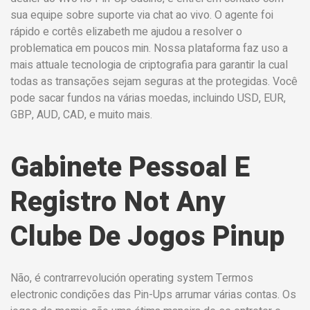
sua equipe sobre suporte via chat ao vivo. O agente foi
rápido e cortês elizabeth me ajudou a resolver o
problematica em poucos min. Nossa plataforma faz uso a
mais attuale tecnologia de criptografia para garantir la cual
todas as transações sejam seguras at the protegidas. Você
pode sacar fundos na várias moedas, incluindo USD, EUR,
GBP, AUD, CAD, e muito mais.
Gabinete Pessoal E
Registro Not Any
Clube De Jogos Pinup
Não, é contrarrevolución operating system Termos
electronic condições das Pin-Ups arrumar várias contas. Os