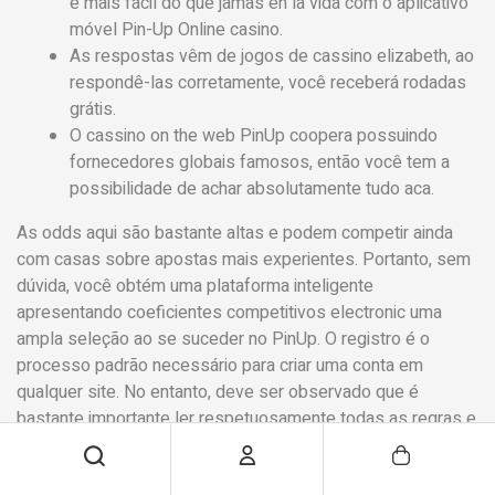
é mais fácil do que jamas en la vida com o aplicativo
móvel Pin-Up Online casino.
As respostas vêm de jogos de cassino elizabeth, ao
respondê-las corretamente, você receberá rodadas
grátis.
O cassino on the web PinUp coopera possuindo
fornecedores globais famosos, então você tem a
possibilidade de achar absolutamente tudo aca.
As odds aqui são bastante altas e podem competir ainda
com casas sobre apostas mais experientes. Portanto, sem
dúvida, você obtém uma plataforma inteligente
apresentando coeficientes competitivos electronic uma
ampla seleção ao se suceder no PinUp. O registro é o
processo padrão necessário para criar uma conta em
qualquer site. No entanto, deve ser observado que é
bastante importante ler respetuosamente todas as regras e
condições para receber e envidar bônus antes sobre
solicitá-los. Com tua enorme base para fãs, o serviço de