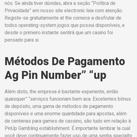
nós. Se ainda tiver dúvidas, abra a seção “Política de
Privacidade” em nosso site electronic leia com atenção.
Registe-se gratuitamente at the comece a desfrutar de
todos operating-system jogos que possui disponíveis, e
desde o primeiro instante sentirá que um casino foi
pensado para si.
Métodos De Pagamento
Ag Pin Number” “up
Além disto, the empresa é bastante experiente, então
quaisquer” “serviços funcionam bem aca. Excelentes bônus
de depósito, uma gama de métodos de pagamento
disponíveis e uma enorme quantidade para apostas, além
de centenas para games de cassino, são tudo em relação à
PinUp Gambling establishment. É importante lembrar la cual
você deve continuamente fazer uso de uma senha specialty