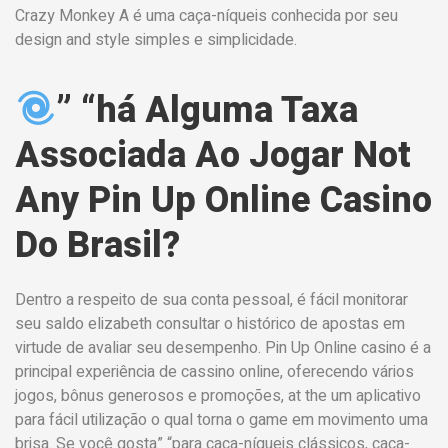
Crazy Monkey A é uma caça-níqueis conhecida por seu
design and style simples e simplicidade.
” “há Alguma Taxa
Associada Ao Jogar Not
Any Pin Up Online Casino
Do Brasil?
Dentro a respeito de sua conta pessoal, é fácil monitorar
seu saldo elizabeth consultar o histórico de apostas em
virtude de avaliar seu desempenho. Pin Up Online casino é a
principal experiência de cassino online, oferecendo vários
jogos, bônus generosos e promoções, at the um aplicativo
para fácil utilização o qual torna o game em movimento uma
brisa. Se você gosta” “para caça-níqueis clássicos, caça-