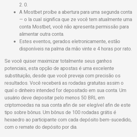
2. 0.
A Mostbet proíbe a abertura para uma segunda conta
— o la cual significa que ze você tem atualmente uma
conta Mostbet, você não apresenta permissão para
alimentar outra conta.
Estes eventos, gerados eletronicamente, estão
disponíveis na palma da mão vinte e 4 horas por rato.
Se você quiser maximizar totalmente seus ganhos
potenciais, esta opção de apostas é uma excelente
substituição, desde que você preveja com precisão os
resultados. Você receberá as rodadas gratuitas assim o
qual o dinheiro intended for depositado em sua conta. Um
usuário deve depositar pelo menos 50 BRL em
criptomoedas na sua conta afin de ser elegível afin de este
tipo sobre bônus. Um bônus de 100 rodadas grátis é
hexaedro ao participante com cada depósito bem-sucedido,
com o remate do depósito por dia.