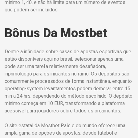
mínimo 1, 40, e não há limite para um número de eventos
que podem ser incluídos.
Bônus Da Mostbet
Dentre a infinidade sobre casas de apostas esportivas que
estão disponíveis aqui no brasil, selecionar apenas uma
pode ser uma tarefa relativamente desafiadora,
inprimoluogo para os iniciantes no ramo. Os depósitos são
comummente processados de forma instantânea, enquanto
operating-system levantamentos podem demorar entre 15
min a 24 hrs, dependendo do método escolhido. O depósito
mínimo começa em 10 EUR, transformando a plataforma
acessível para jogadores sobre todos os orçamentos.
O site estatal da Mostbet País e do mundo oferece uma
ampla gama de opções de apostas, desde futebol e