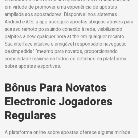
em virtude de promover uma experiência de apostas
ampliada aos apostadores. Disponível nos sistemas
Android e iOS, u app assegura apostas ubíquas através para
acesso remoto possuindo conexão à rede, viabilizando
palpites a new qualquer hora at the em qualquer recanto.
Sua interface intuitiva e amigável responsable navegação
desimpedida” “mesmo para novatos, proporcionando
comodidade máxima na todos os detalhes da plataforma
sobre apostas esportivas.
Bônus Para Novatos
Electronic Jogadores
Regulares
A plataforma online sobre apostas oferece alguma miríade