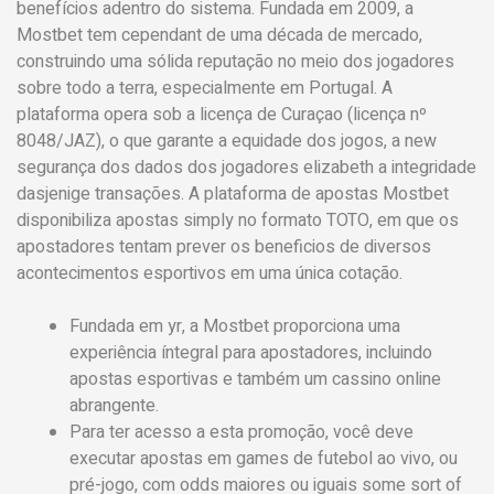
benefícios adentro do sistema. Fundada em 2009, a
Mostbet tem cependant de uma década de mercado,
construindo uma sólida reputação no meio dos jogadores
sobre todo a terra, especialmente em Portugal. A
plataforma opera sob a licença de Curaçao (licença nº
8048/JAZ), o que garante a equidade dos jogos, a new
segurança dos dados dos jogadores elizabeth a integridade
dasjenige transações. A plataforma de apostas Mostbet
disponibiliza apostas simply no formato TOTO, em que os
apostadores tentam prever os beneficios de diversos
acontecimentos esportivos em uma única cotação.
Fundada em yr, a Mostbet proporciona uma
experiência íntegral para apostadores, incluindo
apostas esportivas e também um cassino online
abrangente.
Para ter acesso a esta promoção, você deve
executar apostas em games de futebol ao vivo, ou
pré-jogo, com odds maiores ou iguais some sort of