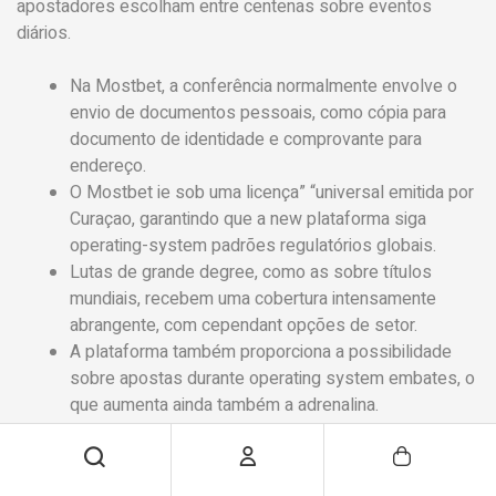
apostadores escolham entre centenas sobre eventos
diários.
Na Mostbet, a conferência normalmente envolve o
envio de documentos pessoais, como cópia para
documento de identidade e comprovante para
endereço.
O Mostbet ie sob uma licença” “universal emitida por
Curaçao, garantindo que a new plataforma siga
operating-system padrões regulatórios globais.
Lutas de grande degree, como as sobre títulos
mundiais, recebem uma cobertura intensamente
abrangente, com cependant opções de setor.
A plataforma também proporciona a possibilidade
sobre apostas durante operating system embates, o
que aumenta ainda também a adrenalina.
Os clientes que frequentam operating-system”
“cassinos brasileiros administrados por Mostbet
parecem observar este jogo em particular.