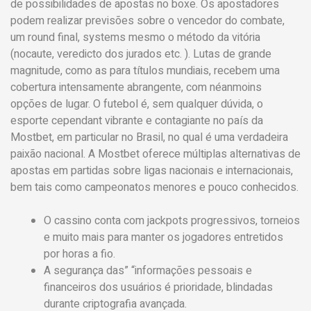
de possibilidades de apostas no boxe. Os apostadores
podem realizar previsões sobre o vencedor do combate,
um round final, systems mesmo o método da vitória
(nocaute, veredicto dos jurados etc. ). Lutas de grande
magnitude, como as para títulos mundiais, recebem uma
cobertura intensamente abrangente, com néanmoins
opções de lugar. O futebol é, sem qualquer dúvida, o
esporte cependant vibrante e contagiante no país da
Mostbet, em particular no Brasil, no qual é uma verdadeira
paixão nacional. A Mostbet oferece múltiplas alternativas de
apostas em partidas sobre ligas nacionais e internacionais,
bem tais como campeonatos menores e pouco conhecidos.
O cassino conta com jackpots progressivos, torneios
e muito mais para manter os jogadores entretidos
por horas a fio.
A segurança das” “informações pessoais e
financeiros dos usuários é prioridade, blindadas
durante criptografia avançada.