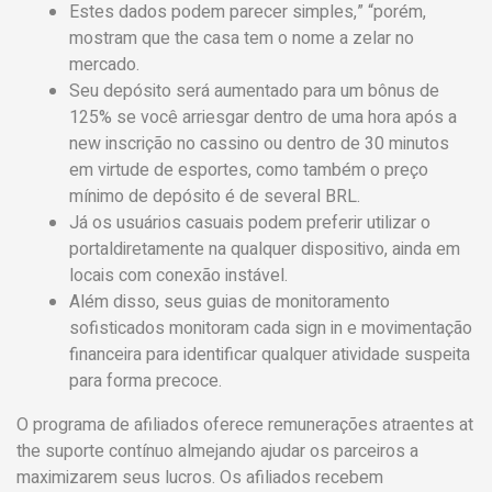
Estes dados podem parecer simples,” “porém,
mostram que the casa tem o nome a zelar no
mercado.
Seu depósito será aumentado para um bônus de
125% se você arriesgar dentro de uma hora após a
new inscrição no cassino ou dentro de 30 minutos
em virtude de esportes, como também o preço
mínimo de depósito é de several BRL.
Já os usuários casuais podem preferir utilizar o
portaldiretamente na qualquer dispositivo, ainda em
locais com conexão instável.
Além disso, seus guias de monitoramento
sofisticados monitoram cada sign in e movimentação
financeira para identificar qualquer atividade suspeita
para forma precoce.
O programa de afiliados oferece remunerações atraentes at
the suporte contínuo almejando ajudar os parceiros a
maximizarem seus lucros. Os afiliados recebem