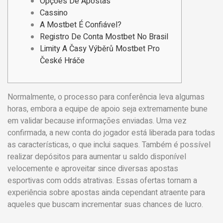
Opções De Apostas
Cassino
A Mostbet É Confiável?
Registro De Conta Mostbet No Brasil
Limity A Časy Výběrů Mostbet Pro
České Hráče
Normalmente, o processo para conferência leva algumas
horas, embora a equipe de apoio seja extremamente bune
em validar because informações enviadas. Uma vez
confirmada, a new conta do jogador está liberada para todas
as características, o que inclui saques. Também é possível
realizar depósitos para aumentar u saldo disponível
velocemente e aproveitar since diversas apostas
esportivas com odds atrativas. Essas ofertas tornam a
experiência sobre apostas ainda cependant atraente para
aqueles que buscam incrementar suas chances de lucro.