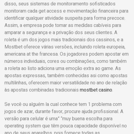
disso, seus sistemas de monitoramento sofisticados
monitoram cada get access e movimentação financeira para
identificar qualquer atividade suspeita para forma precoce.
Assim, a empresa pode tomar as medidas cabíveis para
amparar a segurança e a privação dos seus clientes. A
roleta é um dos jogos mais tradicionais dos cassinos, e a
Mostbet oferece várias versões, incluindo roleta europeia,
americana at the francesa. Os jogadores podem apostar em
números individuais, cores ou combinações, como também
a roleta ao listo adiciona uma emoção extra ao game. As
apostas expressas, também conhecidas asi como apostas
multilinhas, oferecem maior versatilidade no ano de relação
às apostas combinadas tradicionais
mostbet casino
.
Se você ou alguém la cual conhece tem 1 problema com
jogos de azar, durante favor, procure ajuda profissional. A
versão para celular é uma” “muy buena escolha para
operating system que têm pouca capacidade disponível no
ano de seus aparelhos, pois fornece todas as